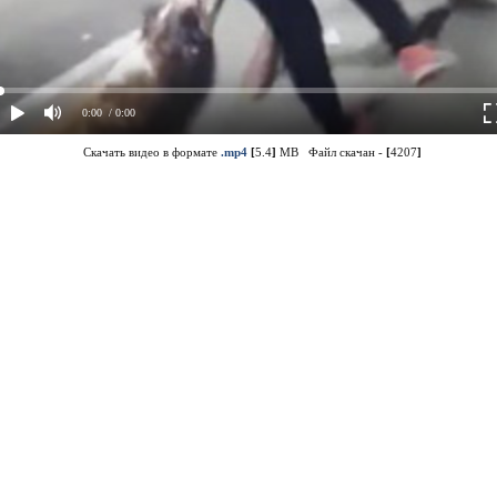
0:00
/ 0:00
Скачать видео в формате
.mp4
[
5.4
]
MB Файл скачан -
[
4207
]