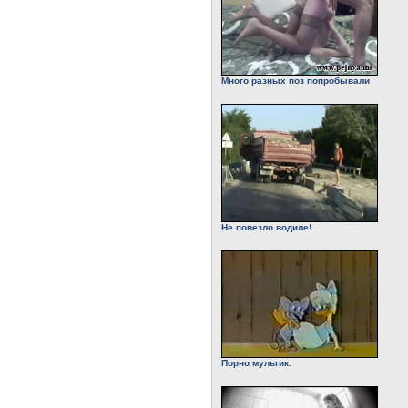
Много разных поз попробывали
Не повезло водиле!
Порно мультик.