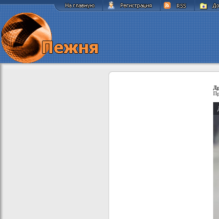
Др
Пр