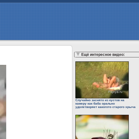
Ещё интересное видео:
Случайно заснято из кустов на
камеру как баба орально
удолетворяет какогото старого хрыча