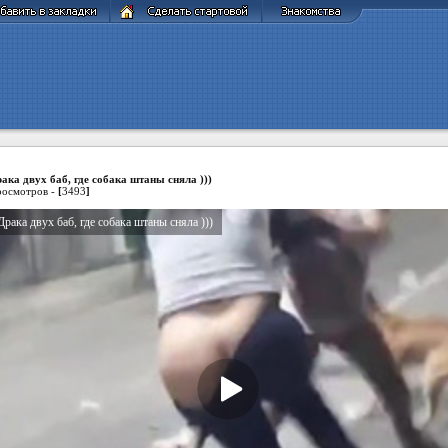
ака двух баб, где собака штаны сняла )))
осмотров -
[
3493
]
Драка двух баб, где собака штаны сняла )))