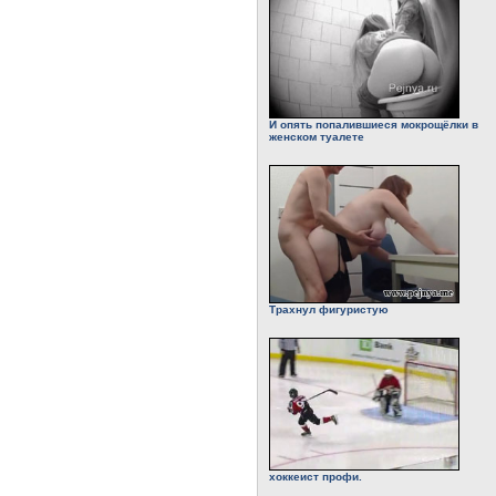
И опять попалившиеся мокрощёлки в
женском туалете
Трахнул фигуристую
хоккеист профи.