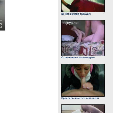
Во как комара таращит.
Отличненько нашампурил
Прислано посетителем сайта