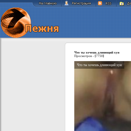
Что ты хочешь длинющий хуи
Просмотров -
[
7750
]
Что ты хочешь длинющий хуи