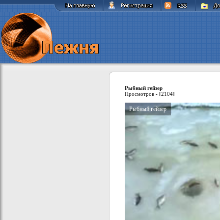
Рыбный гейзер
Просмотров -
[
2104
]
Рыбный гейзер