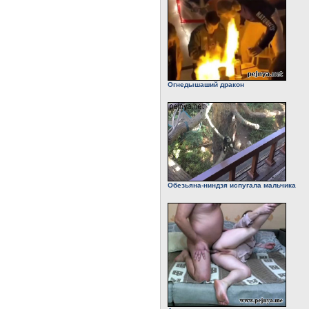
Огнедышаший дракон
Обезьяна-ниндзя испугала мальчика