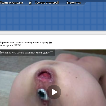
ё-равно что сотана заглянул мне в душу )))
осмотров -
[
1824
]
Всё-равно что сотана заглянул мне в душу )))