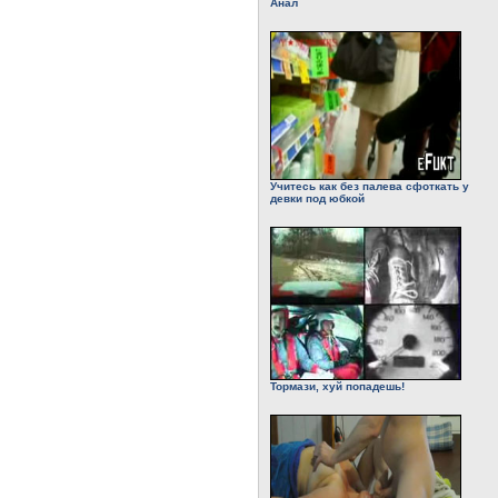
Анал
Учитесь как без палева сфоткать у
девки под юбкой
Тормази, хуй попадешь!