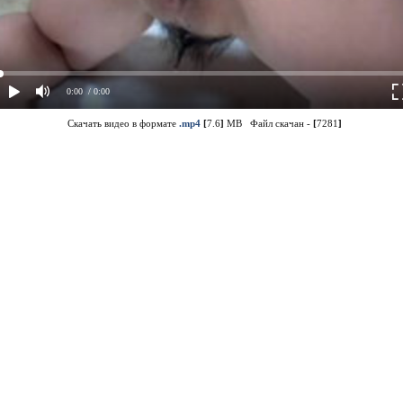
0:00
/ 0:00
Скачать видео в формате
.mp4
[
7.6
]
MB Файл скачан -
[
7281
]