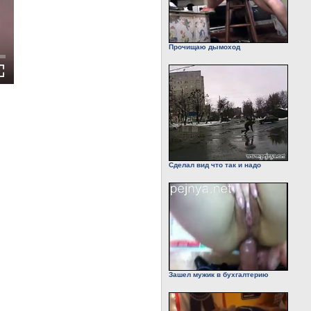
Прочищаю дымоход
Сделал вид что так и надо
Зашел мужик в бухгалтерию