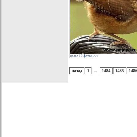
далее 12 фоток >>>
назад
1
1484
1485
148
...