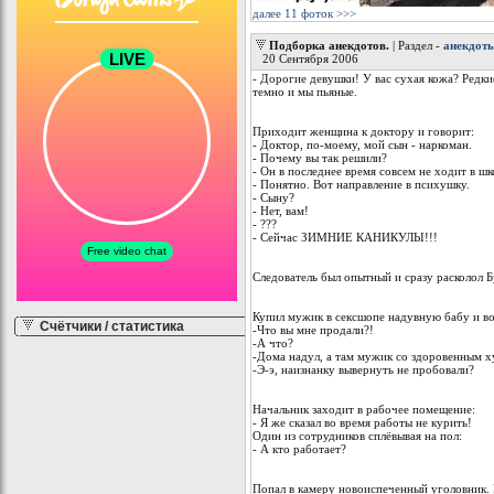
далее 11 фоток >>>
Подборка анекдотов.
| Раздел -
анекдот
20 Сентября 2006
- Дорогие девушки! У вас сухая кожа? Редк
темно и мы пьяные.
Приходит женщина к доктору и говорит:
- Доктор, по-моему, мой сын - наркоман.
- Почему вы так решили?
- Он в последнее время совсем не ходит в шк
- Понятно. Вот направление в психушку.
- Сыну?
- Нет, вам!
- ???
- Сейчас ЗИМНИЕ КАНИКУЛЫ!!!
Следователь был опытный и сразу расколол 
Купил мужик в сексшопе надувную бабу и во
Счётчики / статистика
-Что вы мне продали?!
-А что?
-Дома надул, а там мужик со здоровенным ху
-Э-э, наизнанку вывернуть не пробовали?
Начальник заходит в рабочее помещение:
- Я же сказал во время работы не курить!
Один из сотрудников сплёвывая на пол:
- А кто работает?
Попал в камеpу новоиспеченный уголовник. П