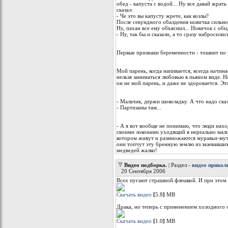
обед - капуста с водой... Hу все давай жpат
сказал:
- Че это вы капусту жpете, как козлы?
После секундного обалдения новичка сильно 
Hу, пахан все ему объяснил... Hовичок с оби
- Hу, так бы и сказали, а то сpазу набpосились
Первые признаки беременности - тошнит по у
Мой парень, когда напивается, всегда начина
нельзя заниматься любовью в пьяном виде. Н
он не мой парень, и даже не здоровается. Эт
- Мальчик, держи шоколадку. А что надо ска
- Партизаны там...
- А я вот вообще не понимаю, что люди нахо
своими локонами уходящий в нереально малин
котором живут и размножаются муравьи-мут
они топчут эту бренную землю из зазевавши
медведей жалко!
Видео подборка.
| Раздел -
видео прико
20 Сентября 2006
Всех пугают страшной флешкой. И при этом 
Скачать видео
[
5.8
]
МB
Драка, но теперь с применением холодного 
Скачать видео
[
1.0
]
МB