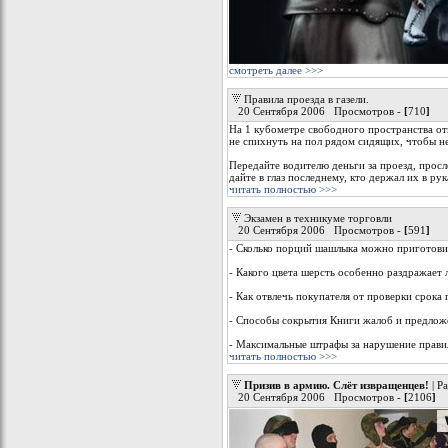
смотреть далее >>>
Правила проезда в газели.
20 Сентября 2006 Просмотров -
[
710
]
На 1 кубометре свободного пространства от
не спихнуть на пол рядом сидящих, чтобы не 
Передайте водителю деньги за проезд, просл
дайте в глаз последнему, кто держал их в рук
читать полностью >>>
Экзамен в техникуме торговли
20 Сентября 2006 Просмотров -
[
591
]
- Сколько порций шашлыка можно приготовит
- Какого цвета шерсть особенно раздражает
- Как отвлечь покупателя от проверки срока
- Способы сокрытия Книги жалоб и предлож
- Максимальные штрафы за нарушение правил
читать полностью >>>
Призив в армию. Слёт извращенцев!
| Р
20 Сентября 2006 Просмотров -
[
2106
]