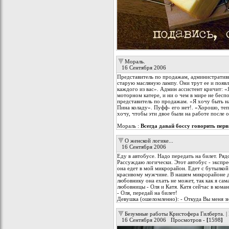
Мораль.
16 Сентября 2006
Представитель по продажам, административн
старую масляную лампу. Они трут ее и поя
каждого из вас». Админ ассистент кричит: «Я
моторном катере, и ни о чем в мире не бесп
представитель по продажам. «Я хочу быть на
Пина коладу». Пуфф- его нет!. «Хорошо, те
хочу, чтобы эти двое были на работе после 
Мораль :
Всегда давай боссу говорить пер
О женской логике...
16 Сентября 2006
Еду в автобусе. Надо передать на билет. Ряд
Рассуждаю логически. Этот автобус - экспре
она едет в мой микрорайон. Едет с бутылкой 
красивому мужчине. В нашем микрорайоне 
любовнику она ехать не может, так как я сам
любовницы - Оля и Катя. Катя сейчас в кома
- Оля, передай на билет!
Девушка (ошеломленно): - Откуда Вы меня зн
Безумные работы Кристофера Гилберта. | 
16 Сентября 2006 Просмотров -
[
1598
]