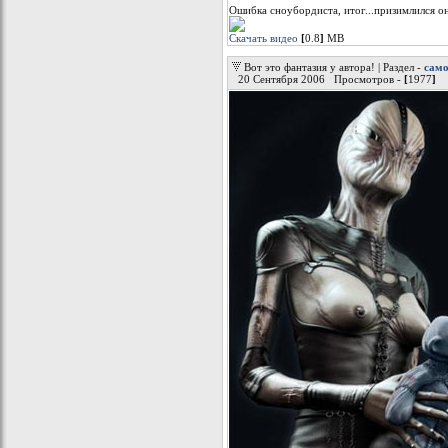
Ошибка сноубордиста, итог...призимлился он
Скачать видео
[
0.8
]
МB
Вот это фантазия у автора! | Раздел -
само
20 Сентября 2006 Просмотров -
[
1977
]