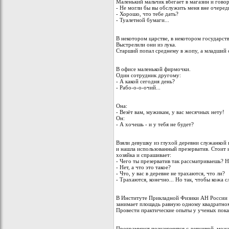
Маленький мальчик вбегает в магазин и гово
- Не могли бы вы обслужить меня вне очереди
- Хорошо, что тебе дать?
- Туалетной бумаги...
В некотором царстве, в некотором государств
Выстрелили они из лука.
Старший попал среднему в жопу, а младший с
В офисе маленькой фирмочки.
Один сотрудник другому:
- А какой сегодня день?
- Рабо-о-о-очий...
Она:
- Везёт вам, мужикам, у вас месячных нету!
Он:
- А хочешь - и у тебя не будет?
Взяли девушку из глухой деревни служанкой в
и нашла использованный презерватив. Стоит 
хозяйка и спрашивает:
- Чего ты презерватив так рассматриваешь? Н
- Нет, а что это такое?
- Что, у вас в деревне не трахаются, что ли?
- Трахаются, конечно... Но так, чтобы кожа сле
В Институте Прикладной Физики АН России т
занимает площадь равную одному квадратном
Провести практические опыты у ученых пока
Программист познакомится с девушкой, можно