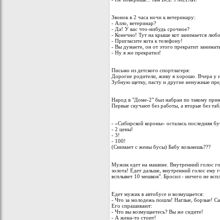
Звонок в 2 часа ночи к ветеринару:
- Алло, ветеринар?
- Да! У вас что-нибудь срочное?
- Конечно! Тут на крыше кот занимается люб
- Пригласите кота к телефону!
- Вы думаете, он от этого прекратит занима
- Ну я же прекратил!
Письмо из детского спортлагеря:
Дорогие родители, живу я хорошо. Вчера у н
Зубную щетку, пасту и другие ненужные пр
Народ в "Доме-2" был набран по такому при
Первые скучают без работы, а вторые без таб
- «Сибирской короны» осталась последняя б
- 2 цены!
- 3!
- 100!
(Снимает с жены бусы) Бабу возьмешь???
Мужик едет на машине. Внутренний голос гово
золота! Едет дальше, внутренний голос ему 
всплывет 10 мешков". Бросил - ничего не всп
Едет мужик в автобусе и возмущается:
- Что за молодежь пошла! Наглые, борзые! Са
Его спрашивают:
- Что вы возмущаетесь? Вы же сидите!
- А жена-то стоит!