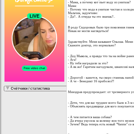
- Мама, а почему кот пьет воду из унитаза?
Мама:
- Потому что вода в унитазе чистая и холодн
Мальчик, задумчиво:
- Да?.. А откуда ты это знаешь?..
В роду Сидоровых было три поколения гинек
Никак не могли наглядеться!
Здравствуйте. Меня называют Ольоша. Меня
Скажите доктор, это нормально?
- Дед Мыкола, а правда что ты на войне ран
- Ага!
- Ну тебя наградили за это?
- А як же! Гарячим нагодували, шнапсові на
- Дорогой - кажется, ты скоро станешь папой
- А че - Бенедикт 16 приболел?!
Счётчики / статистика
Минздрав предупреждает: от чрезмерного уп
- Дети, что для вас труднее всего было в 3-м 
- Объяснять продавщице для кого покупается 
- А чем питается ваша собака?
- Да вчера укусила за коленку вон того мужик
- Зачем? Ведь теперь есть новый "Чаппи" со 