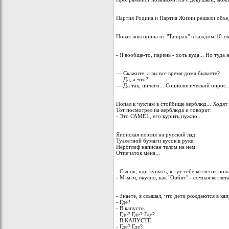
Партия Родина и Партия Жизни решили объед
Новая викторина от "Tampax" в каждом 10-о
- Я вообще-то, парень - хоть куда... Но туда 
— Скажите, а вы все время дома бываете?
— Да, а что?
— Да так, ничего... Социологический опрос..
Попал к чукчам в стойбище верблюд... Ходят 
Тот посмотрел на верблюда и говорит:
- Это САМЕL, его курить нужно...
Японская поэзия на русский лад:
Туалетной бумаги кусок в руке.
Иероглиф написан телом на нем:
Отпечаток меня...
- Сынок, иди кушать, я тут тебе котлеток пож
- М-м-м, вкусно, как "Орбит" - сочная котлета
- Знаете, я слышал, что дети pождаются в кап
- Где?
- В капyсте.
- Где? Где? Где?
- В КАПУСТЕ.
- Где? Где?