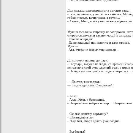
Два малыша разговаривают в детском саду.
- Вов, ты знаешь, у нас новая нянечка. Моло
губки пухлые, талия узкая, а груди...
- Хватит, Миш, и так уже писюн в горшок не в
Мужик заехал на заправку на запорожце, вст
откроется другая;и так пол часа.На заправку
Голос из очереди:
-Да не закрывай иди платить и вали отсюда.
Мужик:
-Ага, вчера не закрыл так насрали .
Домогается царица до царя:
- Государь, вы уже полгода, со времени свадь
исполняете свой супружеский долг, в конце к
- Не царское это дело - в пизде ковыряться...
— Доктор, я нездоров!
— Будьте здоровы. Следующий!
- Алло.
- Алло. Коля, я беременна.
- Неправильно набран номер.... Неправильно 
- Сколько вашему сорванцу?
- Шестнадцать лет.
- Н-да бля, аборт делать уже поздно.
- Вы братья?