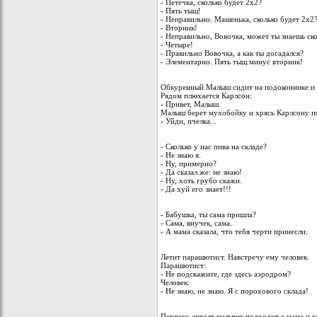
- Петечка, сколько будет 2х2?
- Пять тыщ!
- Неправильно. Машенька, сколько будет 2х2
- Вторник!
- Неправильно, Вовочка, может ты знаешь ско
- Четыре!
- Правильно Вовочка, а как ты догадался?
- Элементарно. Пять тыщ минус вторник!
Обкуренный Малыш сидит на подоконнике и л
Рядом плюхается Карлсон:
- Привет, Малыш.
Малыш берет мухобойку и хрясь Карлсону по 
- Уйди, пчелка...
- Сколько у нас пива на складе?
- Не знаю я.
- Ну, примерно?
- Да сказал же: не знаю!
- Ну, хоть грубо скажи.
- Да хyй его знает!!!
- Бабушка, ты сама пришла?
- Сама, внучек, сама.
- А мама сказала, что тебя черти принесли.
Летит парашютист. Навстречу ему человек.
Парашютист:
- Не подскажите, где здесь аэродром?
Человек:
- Не знаю, не знаю. Я с порохового склада!
Первого апреля мальчик подходит к маме и г