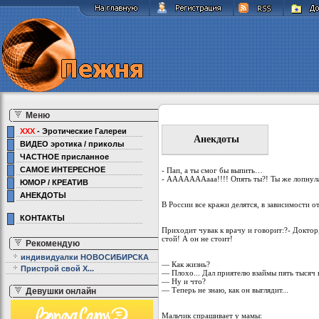
Меню
XXX
- Эротические Галереи
Анекдоты
ВИДЕО эротика / приколы
ЧАСТНОЕ присланное
САМОЕ ИНТЕРЕСНОЕ
- Пап, а ты смог бы выпить…
- АААААААааа!!!! Опять ты?! Ты же лопнула
ЮМОР / КРЕАТИВ
АНЕКДОТЫ
В России все кражи делятся, в зависимости о
КОНТАКТЫ
Приходит чувак к врачу и говорит:?- Доктор,
стой! А он не стоит!
Рекомендую
индивидуалки НОВОСИБИРСКА
— Как жизнь?
Пристрой свой Х...
— Плохо... Дал приятелю взаймы пять тысяч
— Ну и что?
— Теперь не знаю, как он выглядит...
Девушки онлайн
Мальчик спрашивает у мамы: