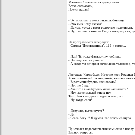
Маленький мальчик на грушу залез.
Ветка сломалась,
Наелся пацан!
- Эх, мужики, у меня такая любовница!
- Это ты к чему сказал?
- Да так, хотел с вами радостью поделиться.
- Ну, так чего стоишь? Веди свою радость, де
Из программы телепередач:
- Сериал "Девственница", 119-я серия...
- Пап! Ты тоже фантастику любишь.
- Почему ты так решил?
- А когда ты вечером включаешь телевизор, та
Лес около Чернобыля. Идет по лесу Красная 
А тот маленький, зачмореный, желтая слюна 
- В рот меня будешь насиловать?
- Нет, не буду.
- Значит в анал будешь меня насилавать?
- Нет, даже мыслей таких нет.
Тут Шапка задирает подол и говорит:
- Ну тогда соси!
- Девушка, вы танцуете?
- Да.
- Слава Богу!!! Я думал, вас током ебануло...
Приезжает педагогическая комиссия в школу 
Задают вопросы: