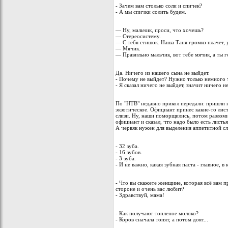
- Зачем вам столько соли и спичек?
- А мы спички солить будем.
— Ну, мальчик, проси, что хочешь?
— Стереосистему.
— С тебя стишок. Наша Таня громко плачет,
— Мячик.
— Правильно мальчик, вот тебе мячик, а ты 
Да. Ничего из нашего сына не выйдет.
- Почему не выйдет? Нужно только немного 
- Я сказал ничего не выйдет, значит ничего н
По "НТВ" недавно прикол передали: пришли н
экзотическое. Официант принес какие-то листь
слизи. Hу, наши поморщились, потом разломи
официант и сказал, что надо было есть листья.
А червяк нужен для выделения аппетитной сл
- 32 зуба.
- 16 зубов.
- 3 зуба.
- И не важно, какая зубная паста - главное, в
- Что вы скажете женщине, которая всё вам п
стороне и очень вас любит?
- Здравствуй, мама!
- Как получают топленое молоко?
- Коров сначала топят, а потом доят...