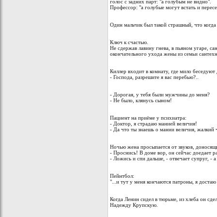
голос с задних парт: "а голубым не видно".
Профессор: "а голубые могут встать и перес
Один мальчик был такой страшный, что когда о
Ключ к счастью.
Не сдержав лавину гнева, в пьяном угаре, 
окончательного ухода жены из семьи сантехн
Киллер входит в комнату, где мило беседуют
- Господа, разрешите я вас перебью?..
- Дорогая, у тебя были мужчины до меня?
- Не было, клянусь сыном!
Пациент на приёме у психиатра:
- Доктор, я страдаю манией величия!
- Да что ты знаешь о мании величия, жалкий
Ночью жена просыпается от звуков, доносящи
- Проснись! В доме вор, он сейчас доедает р
- Ложись и спи дальше, - отвечает супруг, - 
Пейнтбол:
"...и тут у меня кончаются патроны, я доста
Когда Ленин сидел в тюрьме, из хлеба он сдел
Надежду Крупскую.