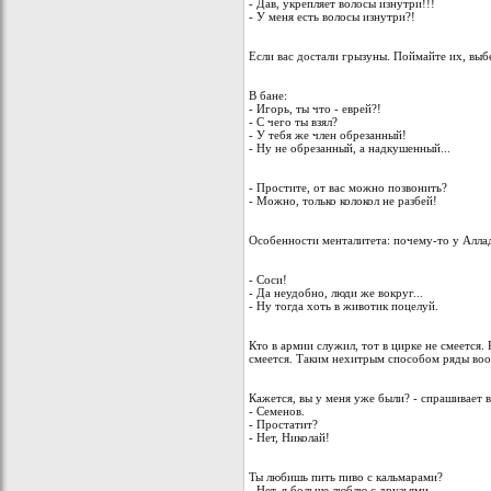
- Дав, укрепляет волосы изнутри!!!
- У меня есть волосы изнутри?!
Если вас достали грызуны. Поймайте их, выбе
В бане:
- Игорь, ты что - еврей?!
- С чего ты взял?
- У тебя же член обрезанный!
- Ну не обрезанный, а надкушенный...
- Простите, от вас можно позвонить?
- Можно, только колокол не разбей!
Особенности менталитета: почему-то у Аллад
- Соси!
- Да неудобно, люди же вокруг...
- Ну тогда хоть в животик поцелуй.
Кто в армии служил, тот в цирке не смеется.
смеется. Таким нехитрым способом ряды во
Кажется, вы у меня уже были? - спрашивает 
- Семенов.
- Простатит?
- Нет, Николай!
Ты любишь пить пиво с кальмарами?
- Нет, я больше люблю с друзьями...