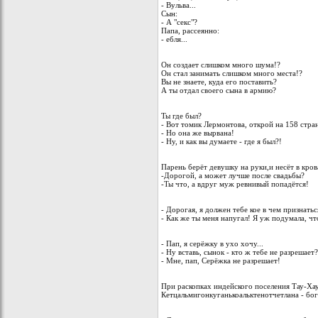
- Вульва...
Сын:
- А "секс"?
Папа, рассеянно:
- ебля...
Он создает слишком много шума!?
Он стал занимать слишком много места!?
Вы не знаете, куда его поставить?
А ты отдал своего сына в армию?
Ты где был?
- Вот томик Лермонтова, открой на 158 стран
- Но она же вырвана!
- Ну, и как вы думаете - где я был?!
Парень берёт девушку на руки,и несёт в кров
-Дорогой, а может лучше после свадьбы?
-Ты что, а вдруг муж ревнивый попадётся!
- Дорогая, я должен тебе кое в чем признаться
- Как же ты меня напугал! Я уж подумала, ч
- Пап, я серёжку в ухо хочу...
- Ну вставь, сынок - кто ж тебе не разрешает?
- Мне, пап, Серёжка не разрешает!
При раскопках индейского поселения Тау-Хау
Кетцальмигонкуганькоальктенотчетлана - бог