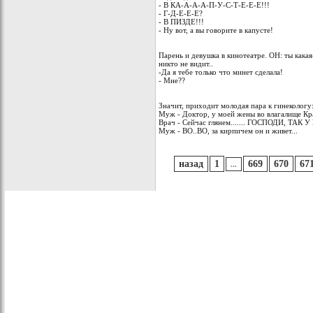
- В КА-А-А-А-П-У-С-Т-Е-Е-Е!!!
- Г-Д-Е-Е-Е?
- В ПИЗДЕ!!!
- Hy вот, а вы говоpите в капyсте!
Парень и девушка в кинотеатре. ОН: ты какая
никто не видит..
-Да я тебе только что минет сделала!
- Мне??
Значит, приходит молодая пара к гинекологу
Муж - Доктор, у моей жены во влагалище Кра
Врач - Сейчас глянем....... ГОСПОДИ, ТАК 
Муж - ВО..ВО, за кирпичем он и живет...
назад
1
669
670
67
...