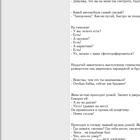
- Девушка, что вы на меня так смотрите, буд
- Какой автомобиль самый смелый?
- "Запорожец". Как ни пугай, быстро не поеде
На таможне:
- У вас золото есть?
- Есть!
- А оружие?
- Есть!
- А наркотики?
- Есть!
- Ух, можно с вами сфотографироваться?
Неудачей закончилось выступление гимнастки
разворотом она зацепилась паранджой за бру
- Вовочка, чем это ты занимаешься?
- Отойди бабка, сейчас как брызнет!
Жена ночью приходит домой. Звонит в дверь
Говорит ей:
- А ну-ка дыхни!
- Уххх! (дышит на него)
Он принюхался и хренак ей пощёчину:
- Опять сосала!
Приходит в стельку пьяный мужик домой. Жен
- Где шлялся, скотина? Где тебя носит, сволоч
- Люся... на кладбище был.
- Что, кто-то умер?!
- Hе поверишь... там ВСЕ УМЕРЛИ!