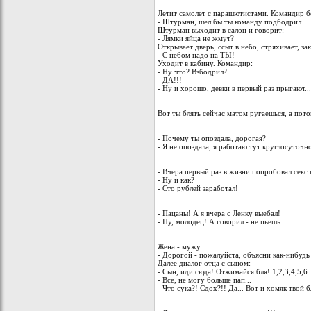
Летит самолет с парашютистами. Командир б
- Штурман, шел бы ты команду подбодрил.
Штурман выходит в салон и говорит:
- Лямки яйца не жмут?
Открывает дверь, ссыт в небо, стряхивает, за
- С небом надо на ТЫ!
Уходит в кабину. Командир:
- Ну что? Взбодрил?
- ДА!!!
- Ну и хорошо, девки в первый раз прыгают...
Вот ты блять сейчас матом ругаешься, а пот
- Почему ты опоздала, дорогая?
- Я не опоздала, я работаю тут круглосуточн
- Вчера первый раз в жизни попробовал секс 
- Ну и как?
- Сто рублей заработал!
- Пацаны! А я вчера с Ленку выебал!
- Ну, молодец! А говорил - не пьешь.
Жена - мужу:
- Дорогой - пожалуйста, объясни как-нибудь 
Далее диалог отца с сыном:
- Сын, иди сюда! Отжимайся бля! 1,2,3,4,5,6...
- Всё, не могу больше пап...
- Что сука?! Сдох?!! Да... Вот и хомяк твой б