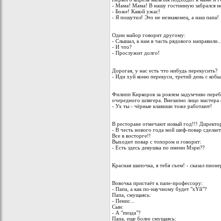
- Мама! Мама! В нашу гостинную забрался н
- Боже! Какой ужас!
- Я пошутил! Это не незнакомец, а наш папа!
Один майор говорит другому:
- Слышал, к нам в часть рядового направили..
- И что?
- Прослужит долго!
Дорогая, у нас есть что нибудь перекусить?
- Иди хуй коню перекуси, третий день с кобыл
Филипп Киркоров за роялем задумчиво переб
очередного шлягера. Внезапно лицо мастера 
- Ух ты - чёрные клавиши тоже работают!
В ресторане отмечают новый год!!! Директо
- В честь нового года мой шеф-повар сделае
Все в восторге!!
Выходит повар с топором и говорит:
- Есть здесь девушка по имени Мэри??
Красная шапочка, я тебя съем! - сказал пионе
Вовочка пристаёт к папе-профессору:
- Папа, а как по-научному будет "хYй"?
Папа, смущаясь:
- Пенис...
Сын:
- А "пизда"?
Папа, еще более смущаясь: