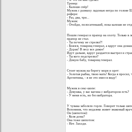
Тренер:
- Калоши спёр!
Мужик с размаху ладонью негра по голове ШЛ
рефери:
- Раз, два, три...
Мужик:
- Отойди, полосатенький, пока калоши не от
Пошли генерал и прапор на охоту. Только в ле
прапор не стал.
- Ты почему не стрелял?!
- Боялся, товарищ генерал, а вдруг она дома
- Дурак! В лесу все дикое!
Идут дальше, вдруг раздается выстрел и стра
- Ты кого подстрелил?
- Дикую бабу, товарищ генерал.
Стоит мужик на берегу моря и орет:
- Золотая рыбка, твою мать! Когда я просил,
Аргентины, - я не это имел в виду!
Мужик в секс-шопе:
- Девушка, у вас вагина с вибратором есть?
- У меня есть, но без вибратора.
У чувака заболело горло. Говорит только ше
Вспомнив, что недалеко живет знакомый врач,
Он (шепотом):
- Коля дома?
Она тоже шепотом:
- Нет. Заходи.