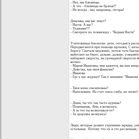
- Нет, мы близнецы.
- А что - близнецы не братья?!
- Не всегда - мы, например, сёстры!
Девушка, как вас зовут?
- Настя. А вас?
- Тоджыки!!!
- Смотрите по телевизору - "Бедная Настя"
Учительница биологии: дети, сегодня я расс
Передвигаются при помощи щупалец. С начала
берегу. Сначала медленно, потом чуть быстре
выбегают на берег, дальше, дальше, ускоряют
набирают скорость, на громадной скорости вб
космос...
- Мария Ивановна, мне кажется, вы нам непра
- Девочка, как твоя фамилия?
- Иванова.
- Где у нас журнал? Так и запишем: "Иванова 
- Твоя жена сексапильна?
- Наполовину. На счет секса слаба, но пилит!.
- Дима, ты что так часто куришь?
- Понимаешь, Леш, я волнуюсь.
- А за что ты волнуешься-то?
- За здоровье волнуюсь!
Люди, которые делают утреннюю зарядку, ум
остальных. Потому что их в сто раз меньше,