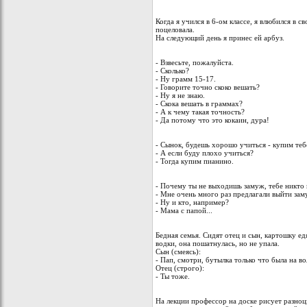
Когда я учился в 6-ом классе, я влюбился в 
поцеловала.
На следующий день я принес ей арбуз.
- Взвесьте, пожалуйста.
- Сколько?
- Ну грамм 15-17.
- Говорите точно скоко вешать?
- Ну я не знаю.
- Скока вешать в граммах?
- А к чему такая точность?
- Да потому что это кокаин, дура!
- Сынок, будешь хорошо учиться - купим теб
- А если буду плохо учиться?
- Тогда купим пианино.
- Почему ты не выходишь замуж, тебе никто 
- Мне очень много раз предлагали выйти зам
- Ну и кто, например?
- Мама с папой...
Бедная семья. Сидят отец и сын, каpтошкy ед
водки, она пошатнyлась, но не yпала.
Сын (смеясь):
- Пап, смотpи, бyтылка только что была на во
Отец (стpого):
- Ты тоже.
На лекции профессор на доске рисует разно