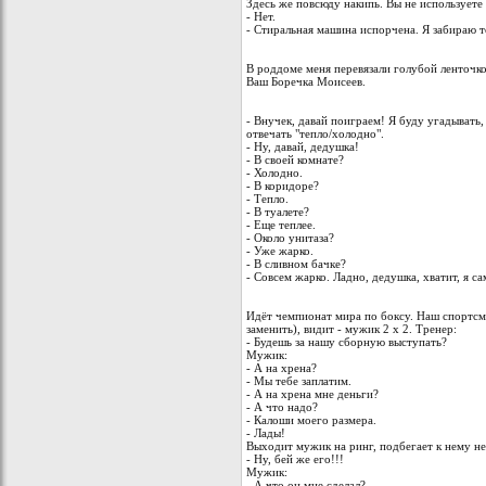
Здесь же повсюду накипь. Вы не используете
- Нет.
- Стиральная машина испорчена. Я забираю т
В роддоме меня перевязали голубой ленточко
Ваш Боречка Моисеев.
- Внучек, давай поиграем! Я буду угадывать,
отвечать "тепло/холодно".
- Ну, давай, дедушка!
- В своей комнате?
- Холодно.
- В коридоре?
- Тепло.
- В туалете?
- Еще теплее.
- Около унитаза?
- Уже жарко.
- В сливном бачке?
- Совсем жарко. Ладно, дедушка, хватит, я с
Идёт чемпионат мира по боксу. Наш спортсме
заменить), видит - мужик 2 х 2. Тренер:
- Будешь за нашу сборную выступать?
Мужик:
- А на хрена?
- Мы тебе заплатим.
- А на хрена мне деньги?
- А что надо?
- Калоши моего размера.
- Лады!
Выходит мужик на ринг, подбегает к нему не
- Ну, бей же его!!!
Мужик:
- А что он мне сделал?